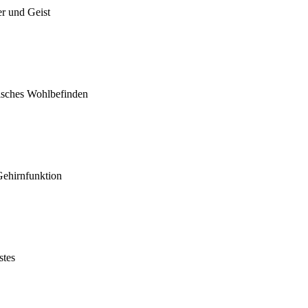
r und Geist
isches Wohlbefinden
Gehirnfunktion
stes